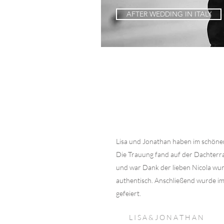
AFTER WEDDING IN ITALY
Lisa und Jonathan haben im schönen
Die Trauung fand auf der Dachterr
und war Dank der lieben Nicola wu
authentisch. Anschließend wurde im
gefeiert.
L I S A & J O N A T H A N