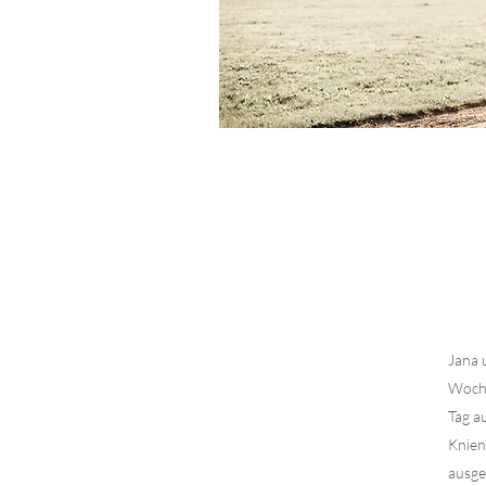
Jana 
Woch
Tag a
Knien
ausge