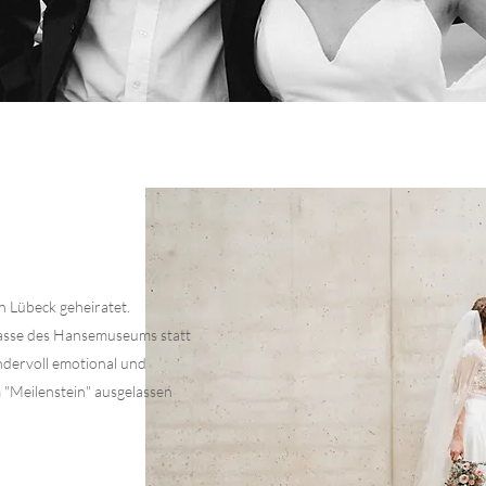
 Lübeck geheiratet.
asse des Hansemuseums statt
ndervoll emotional und
 "Meilenstein" ausgelassen