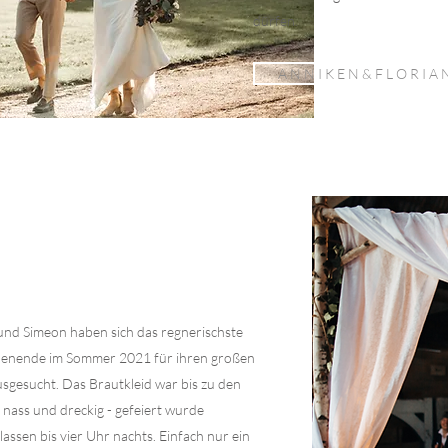
dürfen.
A N N I K E N & F L O R I A 
und Simeon haben sich das regnerischste
enende im Sommer 2021 für ihren großen
usgesucht. Das Brautkleid war bis zu den
 nass und dreckig - gefeiert wurde
lassen bis vier Uhr nachts. Einfach nur ein