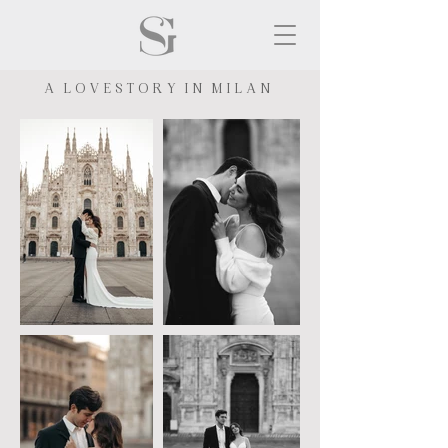
A L O V E S T O R Y I N M I L A N